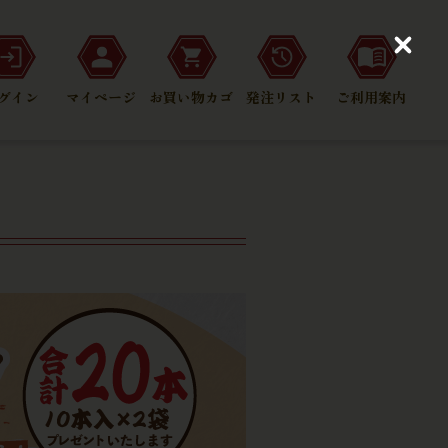
C
l
o
グイン
マイページ
お買い物カゴ
発注リスト
ご利用案内
s
e