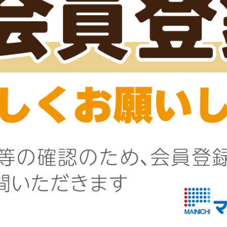
凍
冷凍
キフライ
いか下足唐揚げ
1件
1件
冷凍
凍