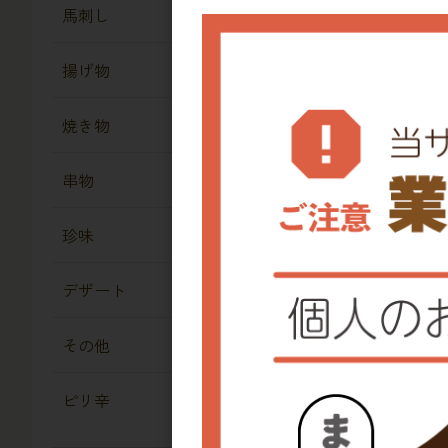
馬刺し
揚げ物
焼き物
串物
冷
珍味
青
デザート
その他
ピリ辛