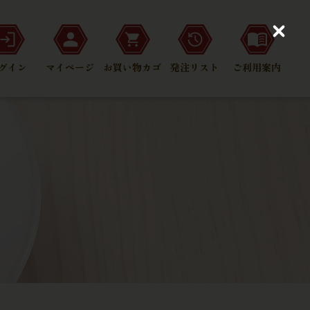
C
l
o
グイン
マイページ
お買い物カゴ
発注リスト
ご利用案内
s
e