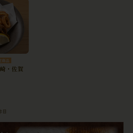
崎・佐賀
0件目