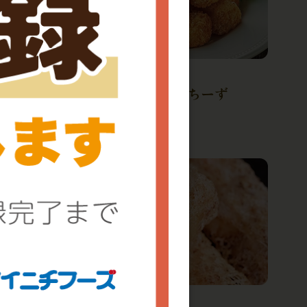
冷凍
カリッと一口もっちーず
1件
冷凍