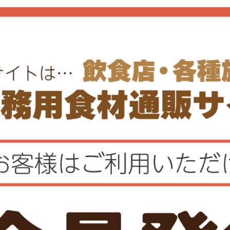
冷凍
凍
からしれんこん棒
椒肉絲春巻き
2件
1件