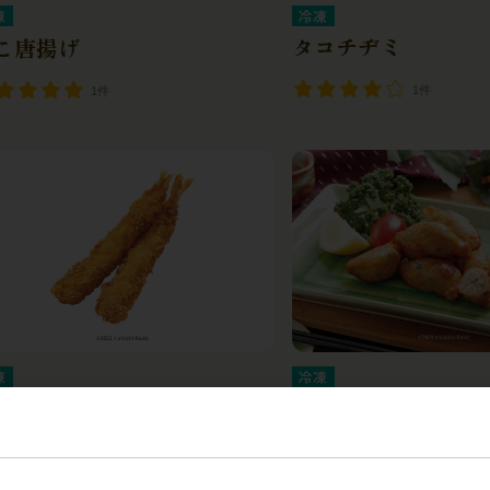
冷凍
凍
タコチヂミ
こ唐揚げ
1件
1件
凍
冷凍
ビフライ 325g 7L
鶏皮ぎょうざ
0件
0件