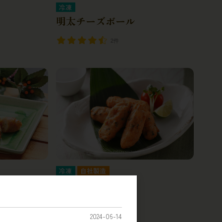
冷凍
明太チーズボール
2件
冷凍
自社製造
カリカリつくね
1件
2024-06-14