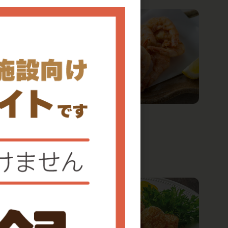
冷凍
薩摩赤えび唐揚げ
1件