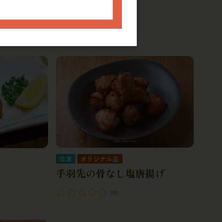
カツ
海鮮網春巻き
0件
冷凍
オリジナル品
手羽先の骨なし塩唐揚げ
0件