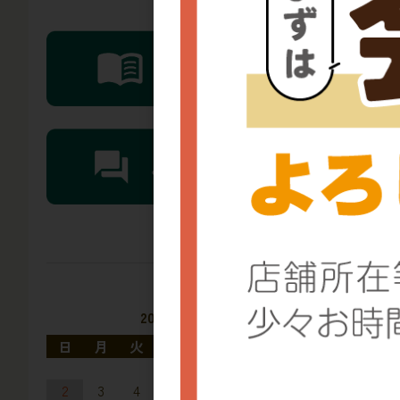
冷
カ
2026年8月
日
月
火
水
木
金
土
1
2
3
4
5
6
7
8
冷