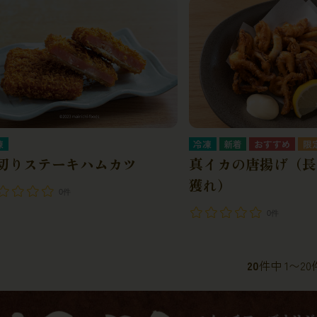
凍
冷凍
切りステーキハムカツ
真イカの唐揚げ（長
獲れ）
0件
0件
20
件中 1〜2