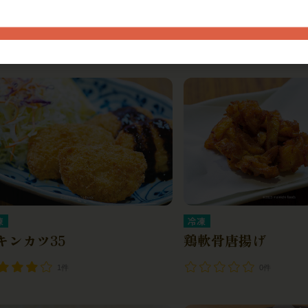
宮崎産鶏入りメンチ
生姜と枝豆のサクサク揚げ
0件
0件
凍
冷凍
キンカツ35
鶏軟骨唐揚げ
1件
0件