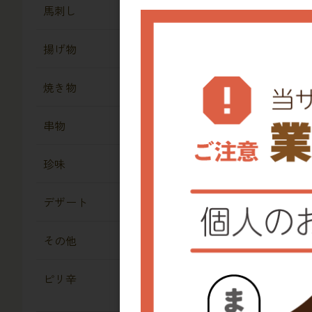
馬刺し
揚げ物
焼き物
串物
珍味
冷
デザート
ず
その他
ピリ辛