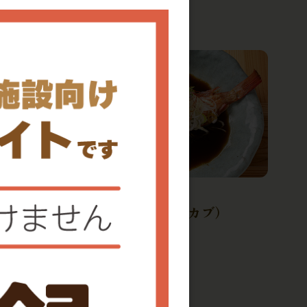
0件
冷凍
のかりか
ユメカサゴ（アラカブ）
0件