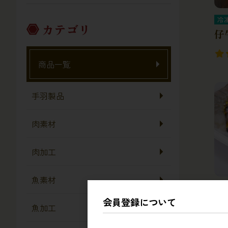
冷
カテゴリ
仔
商品一覧
手羽製品
肉素材
肉加工
魚素材
冷
無
会員登録について
魚加工
（