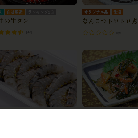
凍
自社製造
ランキング2位
オリジナル品
常温
牛の牛タン
なんこつトロトロ煮
16件
0件
凍
冷凍
頭 殻付ブラックタイガー
数の子松前漬け
バラ凍結）
0件