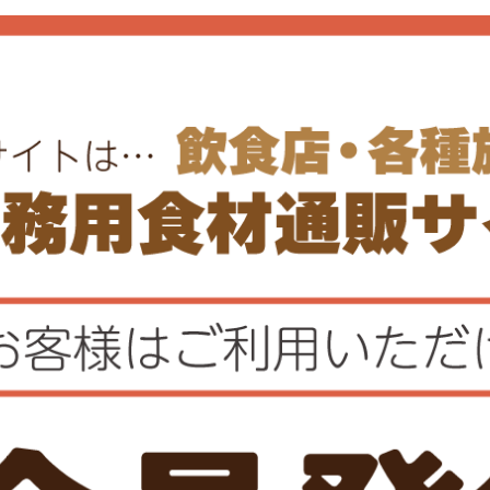
0件
凍
冷凍
わいガニ かに爪
【訳あり品】いわし
り唐揚げ
0件
0件