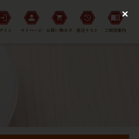
C
l
o
グイン
マイページ
お買い物カゴ
発注リスト
ご利用案内
s
e