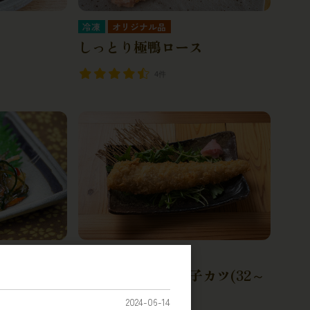
冷凍
オリジナル品
しっとり極鴨ロース
4件
冷凍
国産まるごと真穴子カツ(32～
36cm)
2024-06-14