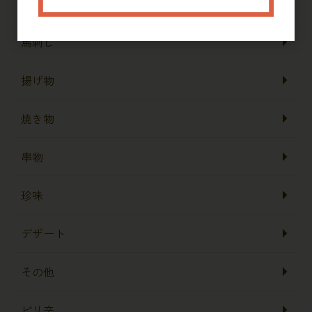
魚加工
馬刺し
揚げ物
焼き物
串物
珍味
デザート
その他
ピリ辛