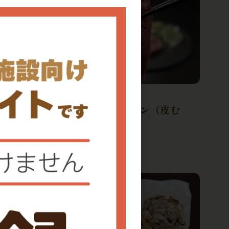
冷凍
自社製造
崎・佐賀
イタリア産成牛タン（皮む
き）
0件