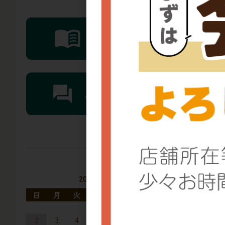
冷
【
り
2026年8月
日
月
火
水
木
金
土
1
2
3
4
5
6
7
8