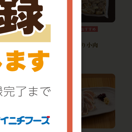
冷凍
自社製造
(ムネ皮入)
【訳あり】赤鶏炙り小肉
0件