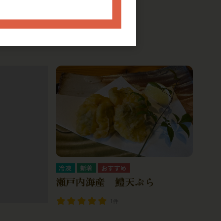
冷凍
妻地鶏むねたたき
0件
冷凍
瀬戸内海産 鱧天ぷら
1件