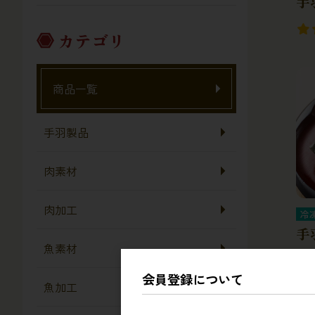
手
カテゴリ
商品一覧
手羽製品
肉素材
肉加工
冷
手
魚素材
会員登録について
魚加工