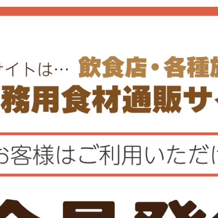
凍
冷凍
凍マンゴー
真イカの唐揚げ（長
獲れ）
0件
0件