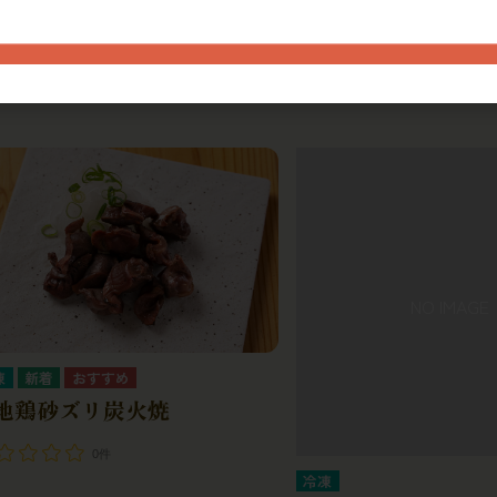
凍
冷凍
産無頭開穴子100-150ｇ
浜ゆで牡蠣
0件
0件
凍
地鶏砂ズリ炭火焼
0件
冷凍