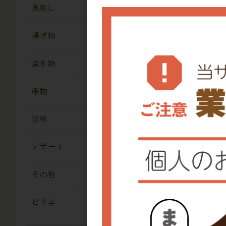
馬刺し
揚げ物
焼き物
串物
冷
冷
珍味
デザート
その他
ピリ辛