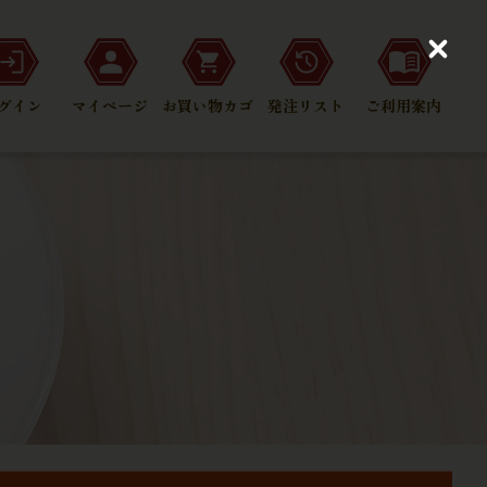
C
l
o
グイン
マイページ
お買い物カゴ
発注リスト
ご利用案内
s
e