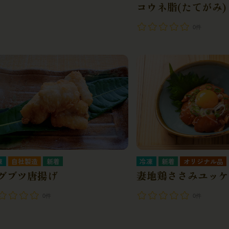
コウネ脂(たてがみ)
0件
凍
自社製造
冷凍
オリジナル品
グブツ唐揚げ
妻地鶏ささみユッケ
0件
0件