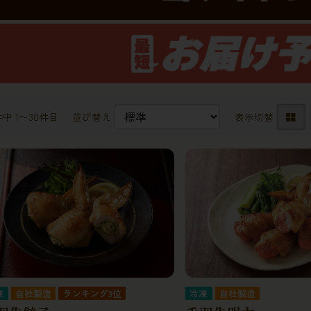
件中 1〜30件目
並び替え
表示切替
凍
自社製造
ランキング3位
冷凍
自社製造