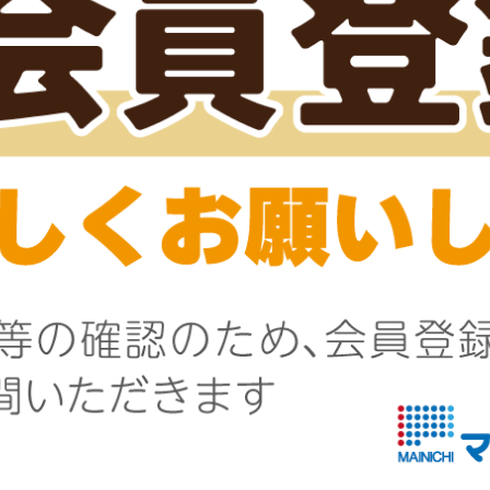
凍
冷凍
自社製造
訳あり品】いわしのかりか
【訳あり】赤鶏肩肉
唐揚げ
0件
0件