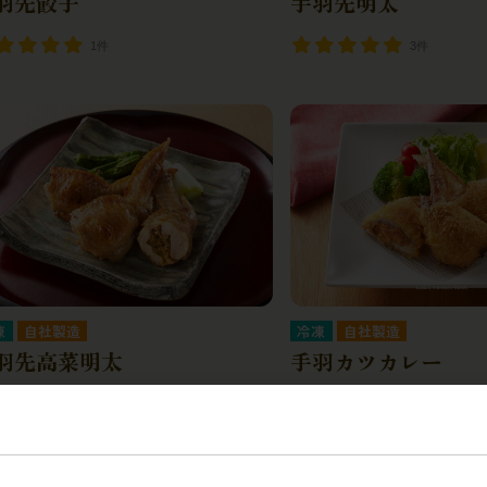
羽先餃子
手羽先明太
1件
3件
凍
自社製造
冷凍
自社製造
羽先高菜明太
手羽カツカレー
0件
0件