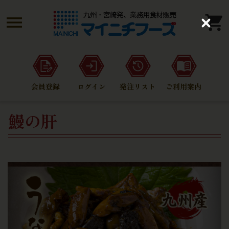
C
l
o
s
e
会員登録
ログイン
発注リスト
ご利用案内
鰻の肝