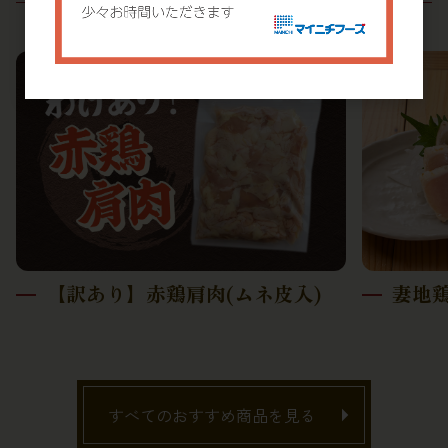
【訳あり】赤鶏肩肉(ムネ皮入)
妻地
すべてのおすすめ商品を見る