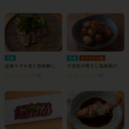
冷凍
オリジナル品
冷凍
手羽先の骨なし塩唐揚げ
近海マグロ炙り香味刺し
0件
0件