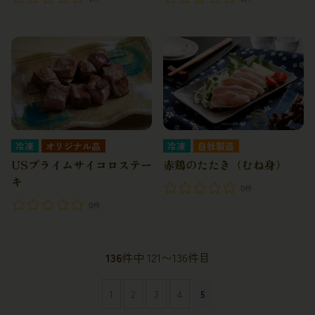
冷凍
オリジナル品
冷凍
自社製造
USプライムサイコロステー
赤鶏のたたき（むね身）
キ
0件
0件
136
件中 121〜136件目
1
2
3
4
5