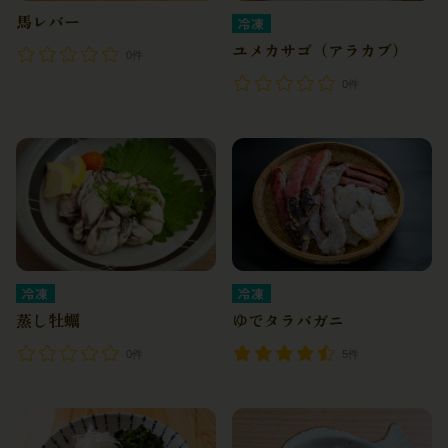
馬レバー
冷凍
ユメカサゴ（アラカブ）
0件
0件
冷凍
冷凍
蒸し牡蠣
ゆでタラバガニ
0件
5件