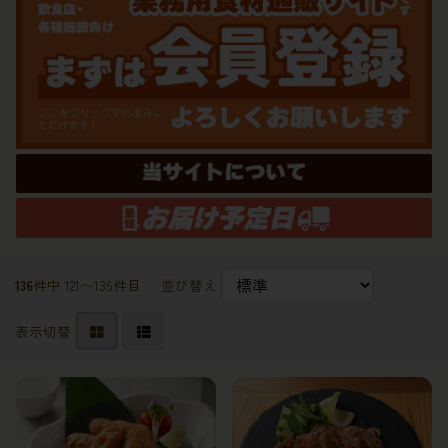
136
件中 121〜136件目
並び替え
表示切替