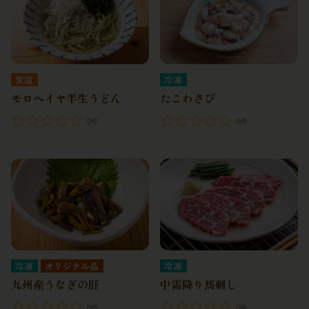
冷凍
常温
たこわさび
モロヘイヤ半生うどん
0件
0件
冷凍
冷凍
オリジナル品
中霜降り馬刺し
九州産うなぎの肝
0件
0件