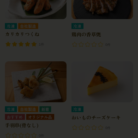
冷凍
自社製造
冷凍
カリカリつくね
鶏肉の香草焼
1件
0件
冷凍
自社製造
冷凍
おいものチーズケーキ
オリジナル品
手羽串(骨なし)
0件
0件