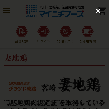
C
l
o
s
e
会員登録
ログイン
発注リスト
ご利用案内
妻地鶏