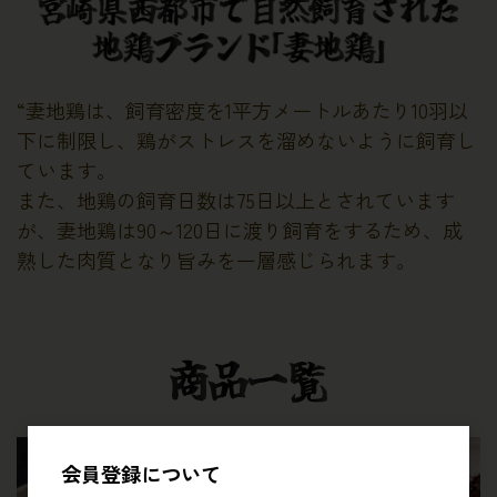
“妻地鶏は、飼育密度を1平方メートルあたり10羽以
下に制限し、鶏がストレスを溜めないように飼育し
ています。
また、地鶏の飼育日数は75日以上とされています
が、妻地鶏は90～120日に渡り飼育をするため、成
熟した肉質となり旨みを一層感じられます。
会員登録について