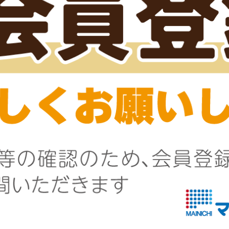
関連商品
【訳あり】赤鶏肩肉(ムネ皮
お刺身生えび（
入)
味）