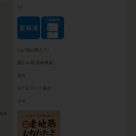
612
1kg/1袋(4個入り)
鶏むね肉(宮崎県産)
鶏肉
18℃以下にて保存
日本
スタ