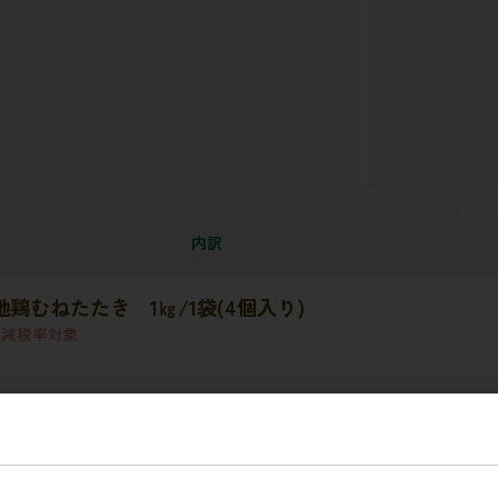
内訳
地鶏むねたたき 1㎏/1袋(4個入り)
軽減税率対象
レビュー