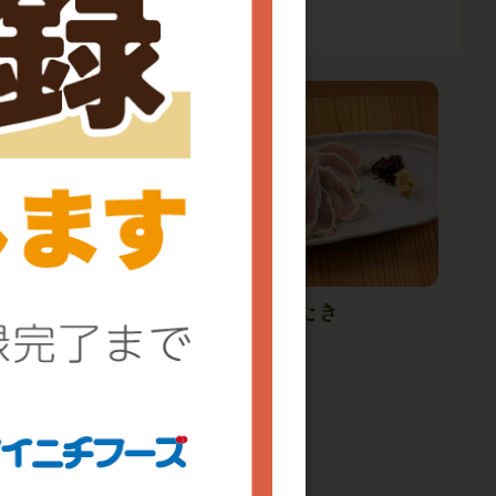
わさび風
妻地鶏むねたたき