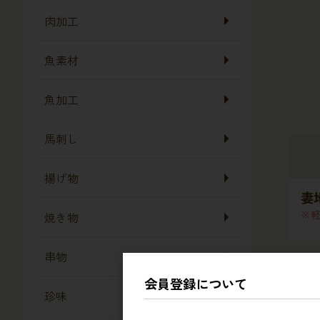
肉加工
魚素材
魚加工
馬刺し
揚げ物
妻
焼き物
串物
会員登録について
珍味