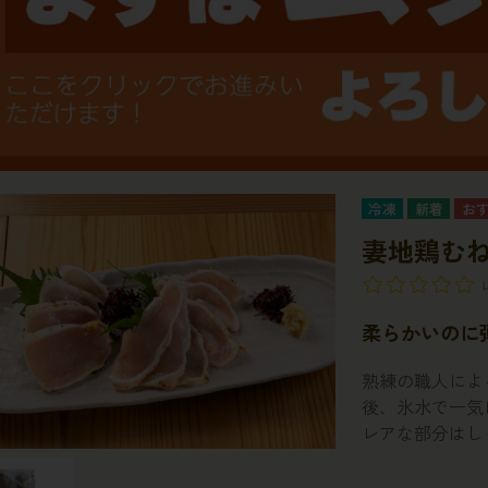
冷凍
妻地鶏む
柔らかいのに
熟練の職人によ
後、氷水で一気
レアな部分はし