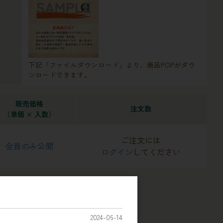
下記「ファイルダウンロード」より、商品POPがダウ
ンロードできます。
販売価格
注文数
（単価 × 入数）
ご注文には
会員のみ公開
ログイン
してください
2024-06-14