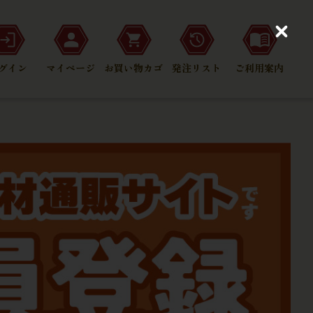
C
l
o
グイン
マイページ
お買い物カゴ
発注リスト
ご利用案内
s
e