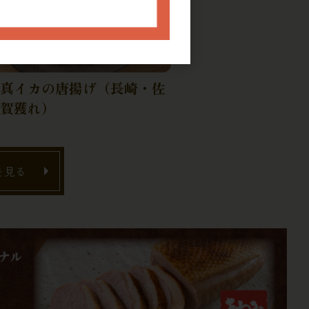
真イカの唐揚げ（長崎・佐
賀獲れ）
を見る