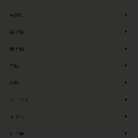
馬刺し
揚げ物
焼き物
串物
珍味
デザート
その他
ピリ辛