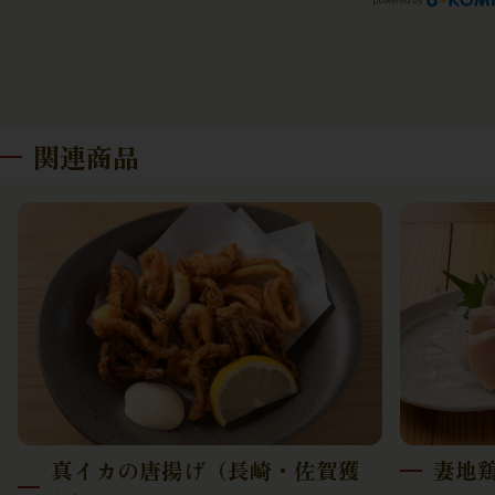
関連商品
真イカの唐揚げ（長崎・佐賀獲
妻地