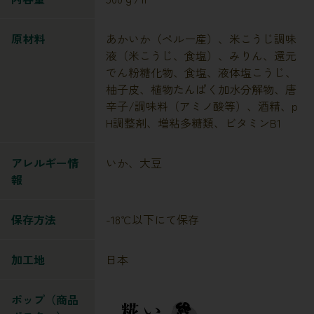
原材料
あかいか（ペルー産）、米こうじ調味
液（米こうじ、食塩）、みりん、還元
でん粉糖化物、食塩、液体塩こうじ、
柚子皮、植物たんぱく加水分解物、唐
辛子/調味料（アミノ酸等）、酒精、p
H調整剤、増粘多糖類、ビタミンB1
アレルギー情
いか、大豆
報
保存方法
-18℃以下にて保存
加工地
日本
ポップ（商品