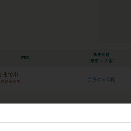
販売価格
内訳
（単価 × 入数）
りそで串
会員のみ公開
軽減税率対象
レビュー