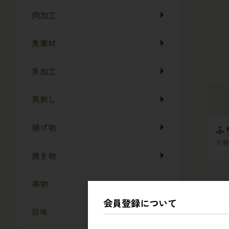
肉加工
魚素材
魚加工
馬刺し
揚げ物
ふ
焼き物
串物
会員登録について
珍味