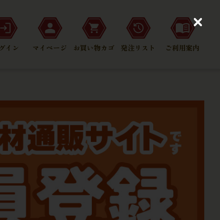
C
l
o
グイン
マイページ
お買い物カゴ
発注リスト
ご利用案内
s
e