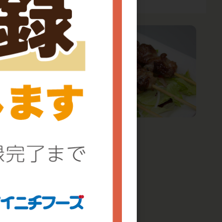
串
トンタン串