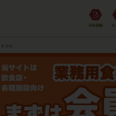
会員登録
ロ
串物