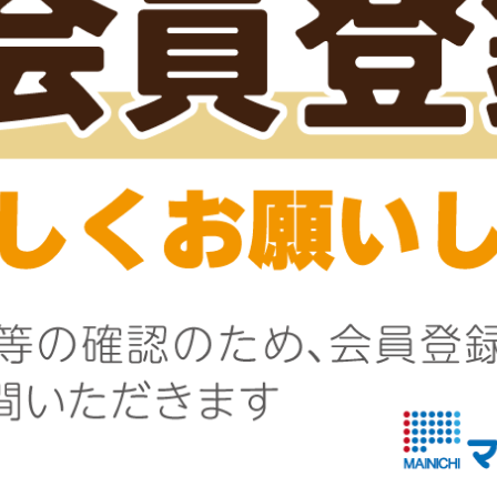
ぼんじり串
くるくる鶏皮巻