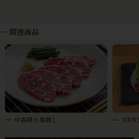
関連商品
中霜降り馬刺し
NE