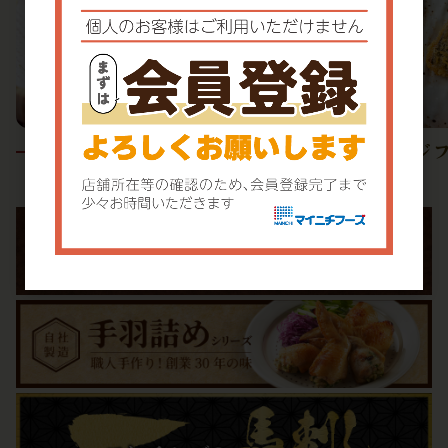
アジ
きびなご唐揚げ