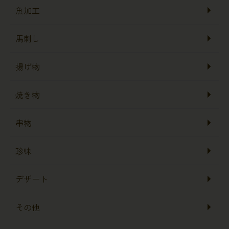
魚加工
馬刺し
揚げ物
焼き物
串物
珍味
デザート
その他