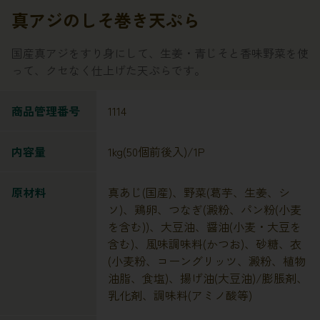
真アジのしそ巻き天ぷら
国産真アジをすり身にして、生姜・青じそと香味野菜を使
って、クセなく仕上げた天ぷらです。
商品管理番号
1114
内容量
1kg(50個前後入)/1P
原材料
真あじ(国産)、野菜(葛芋、生姜、シ
ソ)、鶏卵、つなぎ(澱粉、パン粉(小麦
を含む))、大豆油、醤油(小麦・大豆を
含む)、風味調味料(かつお)、砂糖、衣
(小麦粉、コーングリッツ、澱粉、植物
油脂、食塩)、揚げ油(大豆油)/膨脹剤、
乳化剤、調味料(アミノ酸等)