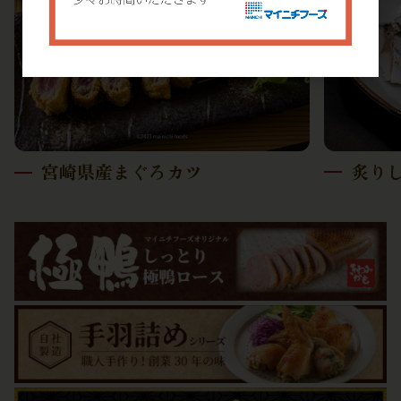
炙り
宮崎県産まぐろカツ