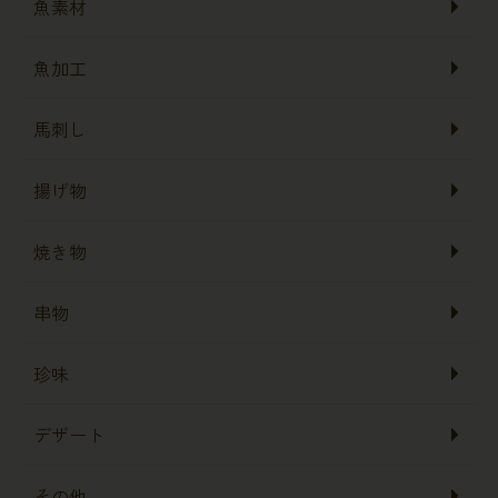
魚素材
魚加工
馬刺し
揚げ物
焼き物
串物
珍味
デザート
その他