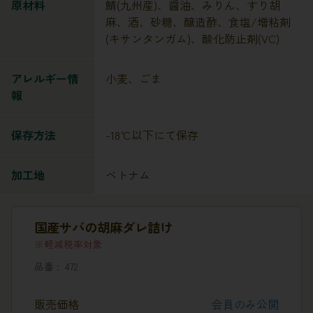
原材料
鯖(九州産)、醤油、みりん、すり胡
麻、酒、砂糖、醸造酢、食塩/増粘剤
(キサンタンガム)、酸化防止剤(VC)
アレルギー情
小麦、ごま
報
保存方法
-18℃以下にて保存
加工地
ベトナム
国産サバの胡麻ダレ詰け
軽減税率対象
品番
472
販売価格
会員のみ公開