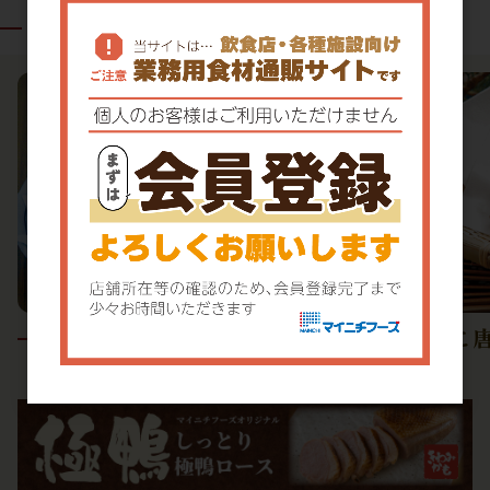
関連商品
いか下足唐揚げ
たこ