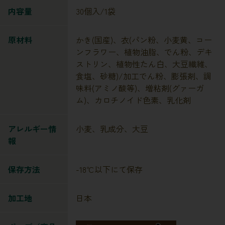
内容量
30個入/1袋
原材料
かき(国産)、衣(パン粉、小麦黄、コー
ンフラワー、植物油脂、でん粉、デキ
ストリン、植物性たん白、大豆繊維、
食塩、砂糖)/加工でん粉、膨張剤、調
味料(アミノ酸等)、増粘剤(グァーガ
ム)、カロチノイド色素、乳化剤
アレルギー情
小麦、乳成分、大豆
報
保存方法
-18℃以下にて保存
加工地
日本