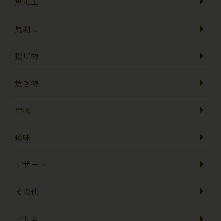
魚加工
馬刺し
揚げ物
焼き物
串物
珍味
デザート
その他
ピリ辛