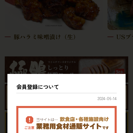
US
豚ハラミ味噌漬け（生）
会員登録について
2024-06-14