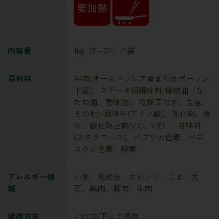
内容量
1kg（5～7P）/1袋
原材料
牛肉(オーストラリア産またはポーラン
ド産)、ステーキ用調味料(植物油（な
たね油、香味油)、乾燥玉ねぎ、食塩、
その他)/調味料(アミノ酸)、乳化剤、香
料、酸化防止剤(V.C、V.E）、甘味料
(スクラロース)、パプリカ色素、ベニ
コウジ色素、酵素
アレルギー情
小麦、乳成分、オレンジ、ごま、大
報
豆、鶏肉、豚肉、牛肉
保存方法
-18℃以下にて保存