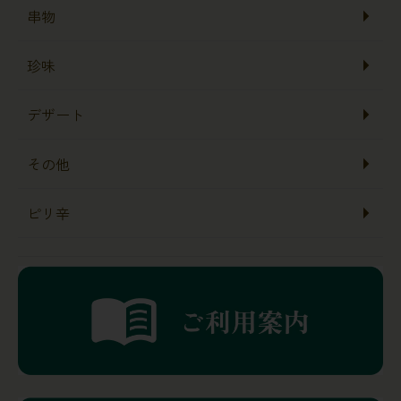
串物
珍味
デザート
その他
ピリ辛