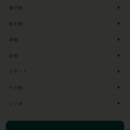
揚げ物
焼き物
串物
珍味
デザート
その他
ピリ辛