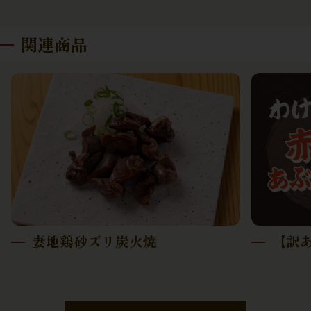
関連商品
妻地鶏砂ズリ炭火焼
【訳