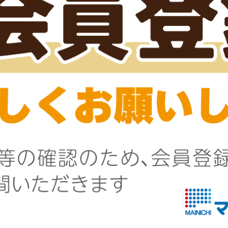
関連商品
串王アスパラ
串王明太