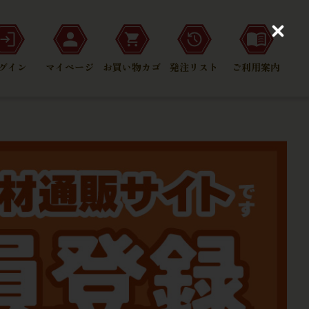
C
l
o
グイン
マイページ
お買い物カゴ
発注リスト
ご利用案内
s
e