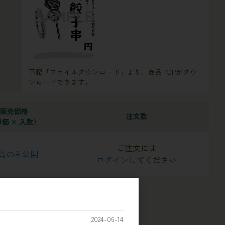
下記「ファイルダウンロード」より、商品POPがダウ
ンロードできます。
販売価格
注文数
価 × 入数）
ご注文には
員のみ公開
ログイン
してください
2024-06-14