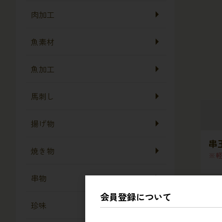
肉加工
魚素材
魚加工
馬刺し
揚げ物
串
焼き物
串物
会員登録について
珍味