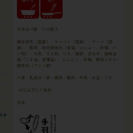
30本分/1箱 ※60個入
鶏手羽先（国産）、キャベツ（国産）、ラード（国
産）、豚肉、粉末調味料（食塩、コショー、砂糖、パ
ン粉）、牛肉、でん粉、にら、鶏卵、玉ねぎ、植物油
脂（ごま油、菜種油）、にんにく、砂糖、酵母エキス/
調味料（アミノ酸）
小麦・乳成分・卵・鶏肉・豚肉・牛肉・大豆・ごま
-18℃以下にて保存
日本
スタ