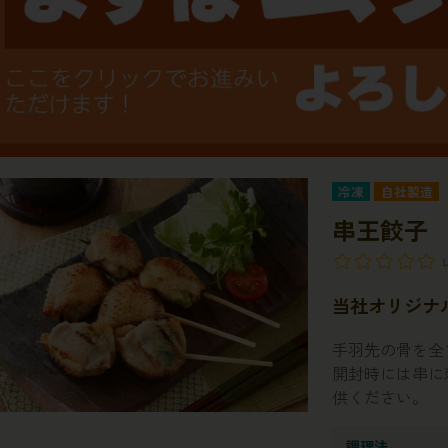
冷凍
自社製造
串王餃子
当社オリジナ
手羽先の骨を全
開封時には串に
供ください。
調理法