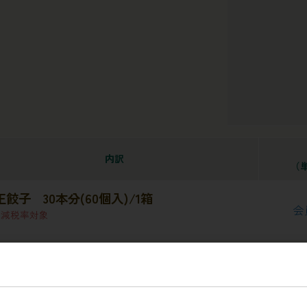
内訳
（単
王餃子 30本分(60個入)/1箱
会
軽減税率対象
レビュー