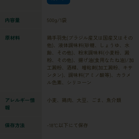
内容量
500g/1袋
原材料
鶏手羽先(ブラジル産又は国産又はその
他)、液体調味料(砂糖、しょうゆ、水
飴、その他)、粉末調味料(小麦粉、澱
粉、その他)、揚げ油(食用なたね油)/加
工澱粉、酒精、増粘剤(加工澱粉、キサ
ンタン)、調味料(アミノ酸等)、カラメ
ル色素、シリコーン
アレルギー情
小麦、鶏肉、大豆、ごま、魚介類
報
保存方法
-18℃以下にて保存