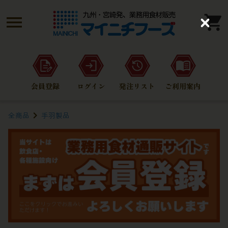
C
l
o
s
e
会員登録
ログイン
発注リスト
ご利用案内
全商品
手羽製品