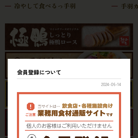
冷やして食べるっ手羽
手羽
会員登録について
2024-06-14