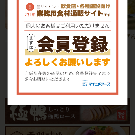
瀬戸
国産まるごと真穴子カツ(32～
36cm)
すべての関連商品を見る