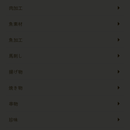
肉加工
魚素材
魚加工
馬刺し
揚げ物
焼き物
串物
珍味