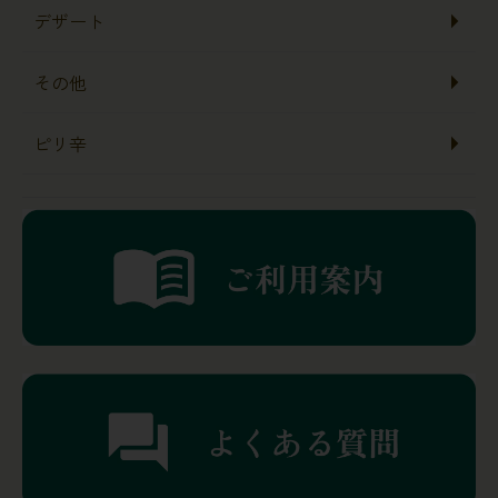
デザート
その他
ピリ辛