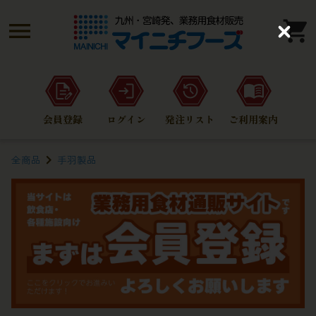
C
l
o
s
e
会員登録
ログイン
発注リスト
ご利用案内
全商品
手羽製品