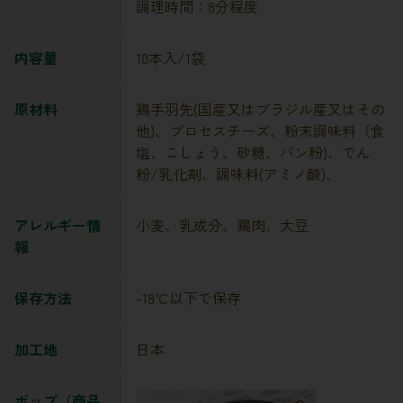
調理時間：8分程度
内容量
10本入/1袋
原材料
鶏手羽先(国産又はブラジル産又はその
他)、プロセスチーズ、粉末調味料（食
塩、こしょう、砂糖、パン粉)、でん
粉/乳化剤、調味料(アミノ酸)、
アレルギー情
小麦、乳成分、鶏肉、大豆
報
保存方法
-18℃以下で保存
加工地
日本
ポップ（商品