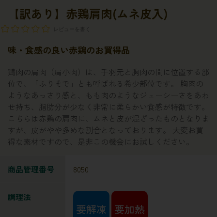
【訳あり】赤鶏肩肉(ムネ皮入)
レビューを書く
味・食感の良い赤鶏のお買得品
鶏肉の肩肉（肩小肉）は、手羽元と胸肉の間に位置する部
位で、「ふりそで」とも呼ばれる希少部位です。 胸肉の
ようなあっさり感と、もも肉のようなジューシーさをあわ
せ持ち、脂肪分が少なく非常に柔らかい食感が特徴です。
こちらは赤鶏の肩肉に、ムネと皮が混ざったものとなりま
すが、皮がやや多めな割合となっております。 大変お買
得な素材ですので、是非この機会にお試しください。
商品管理番号
8050
調理法