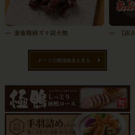
妻地鶏砂ズリ炭火焼
【訳
すべての関連商品を見る