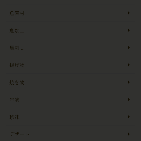
魚素材
魚加工
馬刺し
揚げ物
焼き物
串物
珍味
デザート