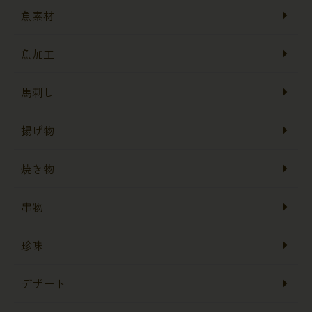
魚素材
魚加工
馬刺し
揚げ物
焼き物
串物
珍味
デザート