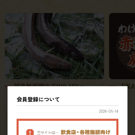
国産無頭開穴子100-150ｇ
【訳あ
会員登録について
2024-06-14
すべてのおすすめ商品を見る