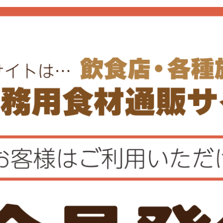
関連商品
手羽串(骨なし)
国産まるごと真