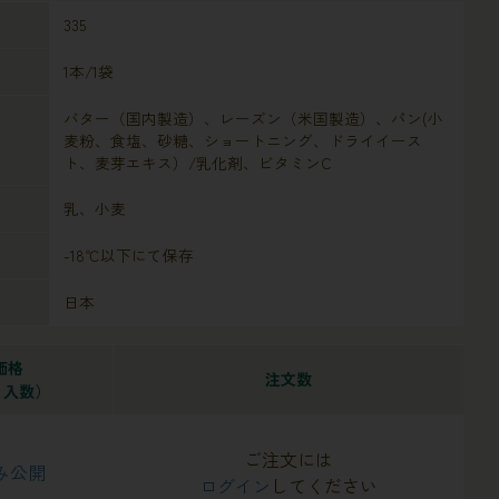
335
1本/1袋
バター（国内製造）、レーズン（米国製造）、パン(小
麦粉、食塩、砂糖、ショートニング、ドライイース
ト、麦芽エキス）/乳化剤、ビタミンC
乳、小麦
-18℃以下にて保存
日本
価格
注文数
 入数）
ご注文には
み公開
ログイン
してください