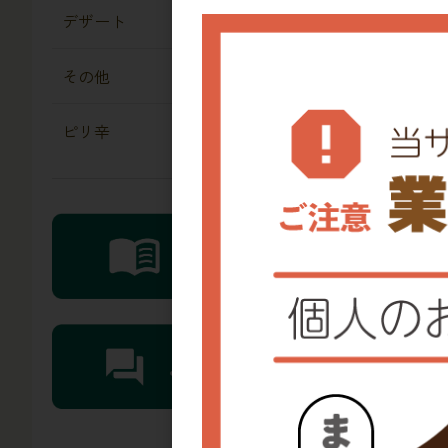
デザート
その他
ピリ辛