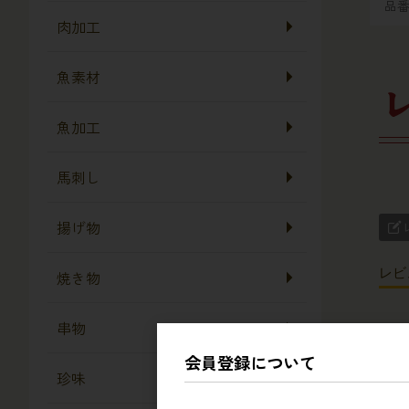
品
肉加工
魚素材
魚加工
馬刺し
揚げ物
レビ
焼き物
串物
会員登録について
珍味