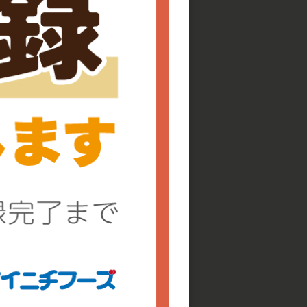
瀬戸内海産 鱧天ぷら
を見る