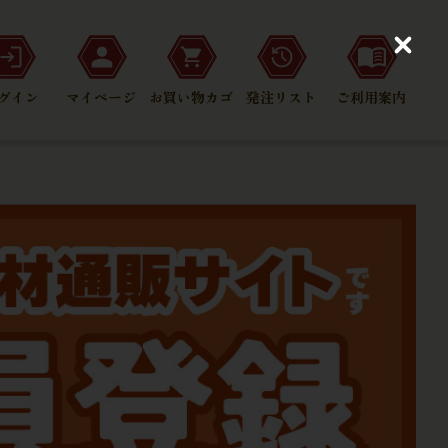
C
l
o
グイン
マイページ
お買い物カゴ
発注リスト
ご利用案内
s
e