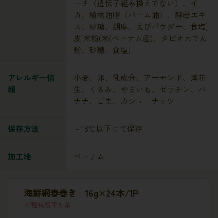
ーチ（遺伝子組み換えでない）、イ
カ、植物油脂（パーム油）、酵母エキ
ス、砂糖、胡麻、えびパウダー、食塩]
皮[米粉(米(ベトナム産)、タピオカでん
粉、砂糖、食塩]
アレルギー情
小麦、卵、乳成分、アーモンド、落花
報
生、くるみ、やまいも、ゼラチン、バ
ナナ、ごま、カシューナッツ
保存方法
－18℃以下にて保存
加工地
ベトナム
海鮮網春巻き 16g×24本/1P
軽減税率対象