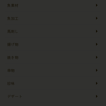
魚素材
魚加工
馬刺し
揚げ物
焼き物
串物
珍味
デザート